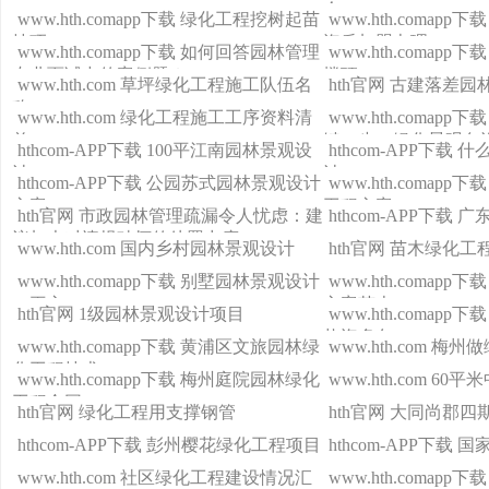
会
www.hth.comapp下载 绿化工程挖树起苗
www.hth.comap
技巧
资质加盟办理
www.hth.comapp下载 如何回答园林管理
www.hth.comap
专业面试中的案例题？
楼顶
www.hth.com 草坪绿化工程施工队伍名
hth官网 古建落差
称
www.hth.com 绿化工程施工工序资料清
www.hth.comap
单
键一步：绿化景观色
hthcom-APP下载 100平江南园林景观设
hthcom-APP下载
计
计
hthcom-APP下载 公园苏式园林景观设计
www.hth.comap
方案
工程方案
hth官网 市政园林管理疏漏令人忧虑：建
hthcom-APP下载
议加大对违规破坏的处罚力度
www.hth.com 国内乡村园林景观设计
hth官网 苗木绿化工
www.hth.comapp下载 别墅园林景观设计
www.hth.comap
30平方
方案范本
hth官网 1级园林景观设计项目
www.hth.comap
垫资多久
www.hth.comapp下载 黄浦区文旅园林绿
www.hth.com 梅
化工程技术
www.hth.comapp下载 梅州庭院园林绿化
www.hth.com 6
工程合同
hth官网 绿化工程用支撑钢管
hth官网 大同尚郡
hthcom-APP下载 彭州樱花绿化工程项目
hthcom-APP下载
www.hth.com 社区绿化工程建设情况汇
www.hth.comap