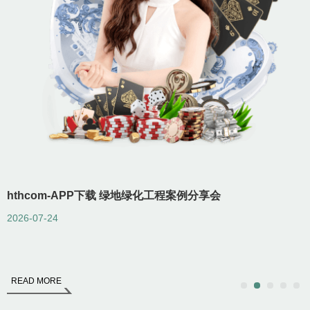
2
hthcom-APP下载 绿地绿化工程案例分享会
2026-07-24
READ MORE