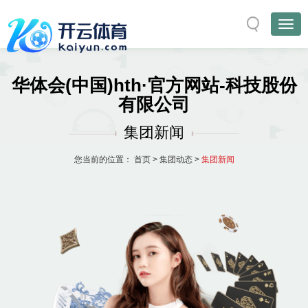
华体会(中国)hth·官方网站-科技股份
有限公司
集团新闻
您当前的位置：
首页
>
集团动态
>
集团新闻