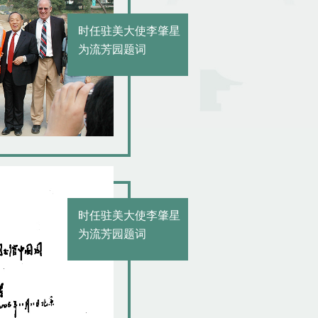
时任驻美大使李肇星
为流芳园题词
时任驻美大使李肇星
为流芳园题词