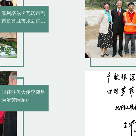
智利塔尔卡瓦诺市副
市长兼城市规划官路
易斯 乌洛亚一行带队
来访园林股份公司
时任驻美大使李肇星
为流芳园题词