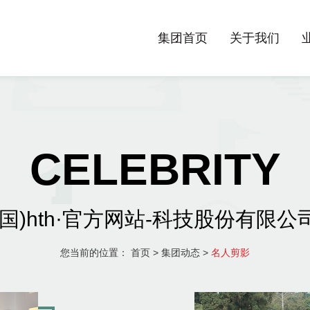
集团首页
关于我们
CELEBRITY
国)hth·官方网站-科技股份有限
您当前的位置：
首页
>
集团动态
>
名人剪影