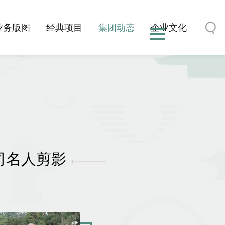
业务版图
经典项目
集团动态
企业文化
公司名人剪影