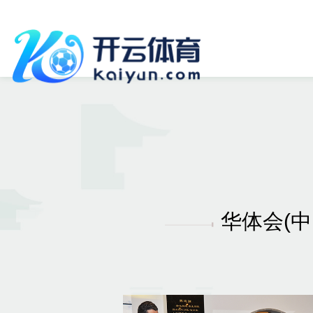
华体会(中