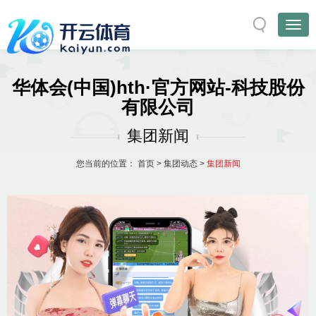
华体会(中国)hth·官方网站-科技股份
有限公司
集团新闻
您当前的位置：
首页
>
集团动态
>
集团新闻