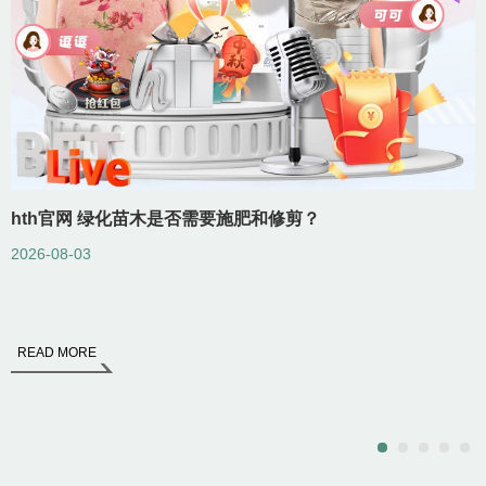
hth官网 绿化苗木是否需要施肥和修剪？
2026-08-03
2
READ MORE