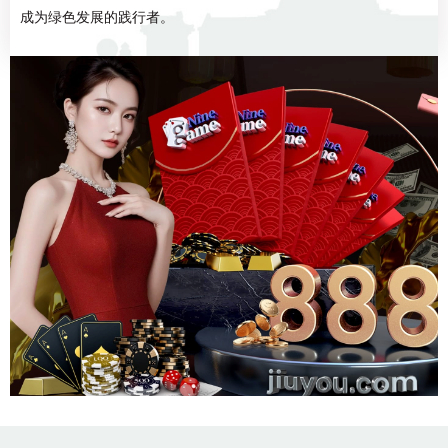
成为绿色发展的践行者。