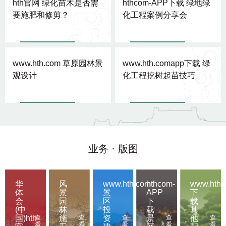
hth官网 绿化苗木是否需
hthcom-APP下载 绿地绿
要施肥和修剪？
化工程案例分享会
www.hth.com 草原园林景
www.hth.comapp下载 绿
观设计
化工程挖树起苗技巧
业务 · 版图
华
风
www.hth.com
hthcom-
www.hth.
体
景
景
APP
下
会
园
区
下
载
(中
林
投
载
其
查
查
查
查
查
国)hth·
施
资
景
他
看
看
看
看
看