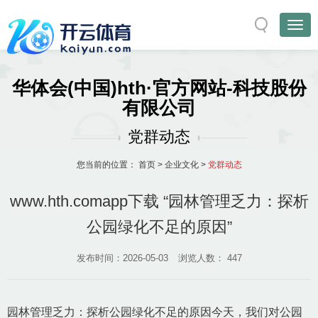
华体会(中国)hth·官方网站-科技股份
有限公司
党群动态
您当前的位置：
首页
>
企业文化
>
党群动态
www.hth.comapp下载 “园林管理乏力：探析
公园绿化不足的原因”
发布时间：2026-05-03
浏览人数：
447
园林管理乏力：探析公园绿化不足的原因今天，我们对公园