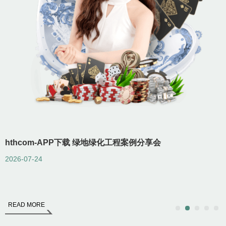
2
hthcom-APP下载 绿地绿化工程案例分享会
2026-07-24
READ MORE