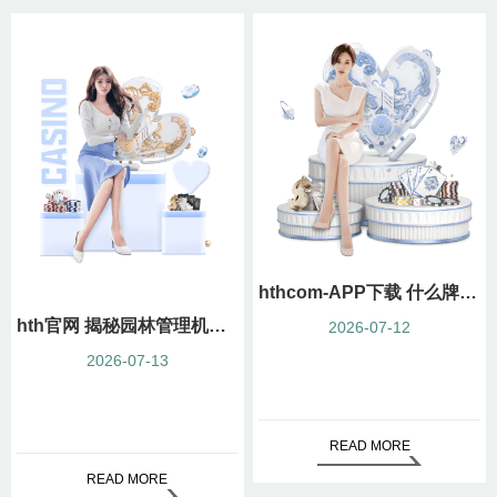
hthcom-APP下载 什么牌子的园林景观设计
hth官网 揭秘园林管理机制弊端：部门间协作不够顺畅是瓶颈！
2026-07-12
2026-07-13
READ MORE
READ MORE