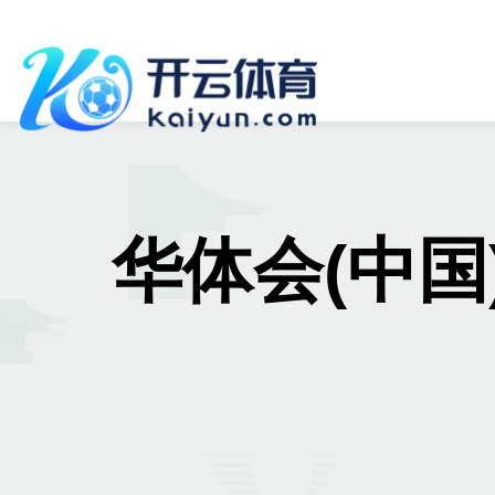
华体会(中国