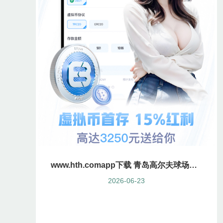
www.hth.comapp下载 青岛高尔夫球场周边绿化工程
2026-06-23